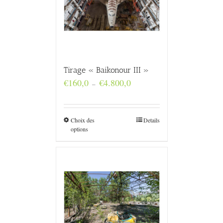
Tirage « Baikonour III »
Plage
€
160,0
€
4.800,0
–
de
prix :
€160,0
à
Choix des
Details
€4.800,0
options