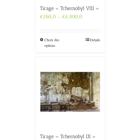
Tirage « Tchernobyl VIII »
Plage
€
160,0
€
4.800,0
–
de
prix :
€160,0
à
Choix des
Details
€4.800,0
options
Tirage « Tchernobyl IX »