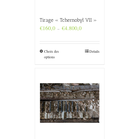
Tirage « Tchernobyl VII »
Plage
€
160,0
€
4.800,0
–
de
prix :
€160,0
à
Choix des
Details
€4.800,0
options