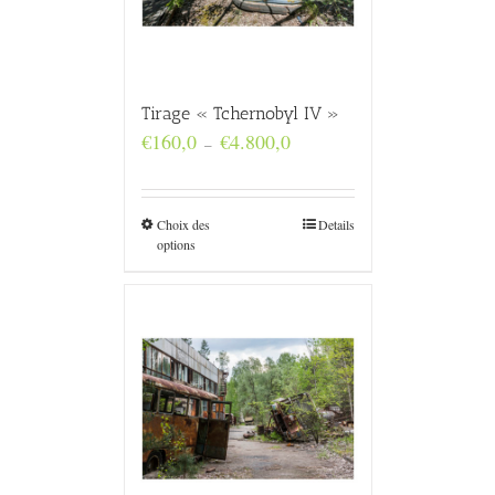
Tirage « Tchernobyl IV »
Plage
€
160,0
€
4.800,0
–
de
prix :
€160,0
à
Choix des
Details
€4.800,0
options