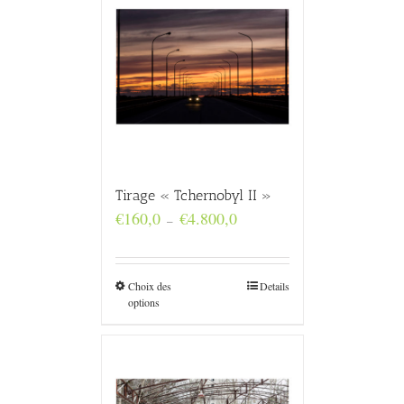
Tirage « Tchernobyl II »
Plage
€
160,0
€
4.800,0
–
de
prix :
€160,0
à
Choix des
Details
€4.800,0
options