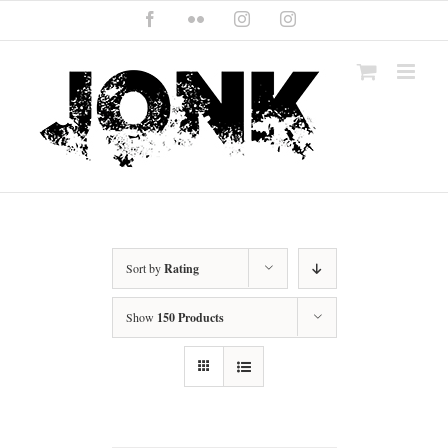
Skip
Facebook
Flickr
Instagram
Instagram
to
content
Sort by
Rating
Show
150 Products