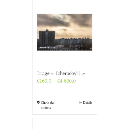
Tirage « Tchernobyl I »
Plage
€
160,0
€
4.800,0
–
de
prix :
€160,0
à
Choix des
Details
€4.800,0
options