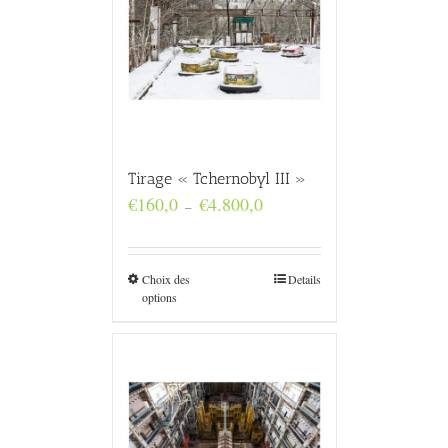
Tirage « Tchernobyl III »
Plage
€
160,0
€
4.800,0
–
de
prix :
€160,0
à
Choix des
Details
€4.800,0
options