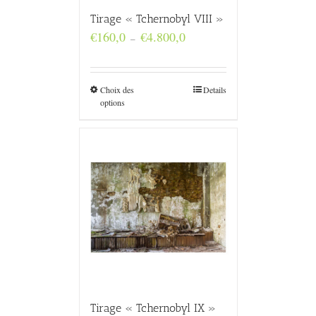
Tirage « Tchernobyl VIII »
Plage
€
160,0
€
4.800,0
–
de
prix :
€160,0
à
Choix des
Details
€4.800,0
options
Tirage « Tchernobyl IX »