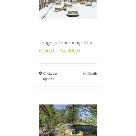
Tirage « Tchernobyl III »
Plage
€
160,0
€
4.800,0
–
de
prix :
€160,0
à
Choix des
Details
€4.800,0
options