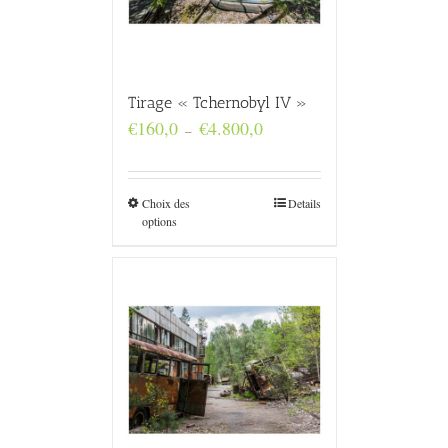
Tirage « Tchernobyl IV »
Plage
€
160,0
€
4.800,0
–
de
prix :
€160,0
à
Choix des
Details
€4.800,0
options