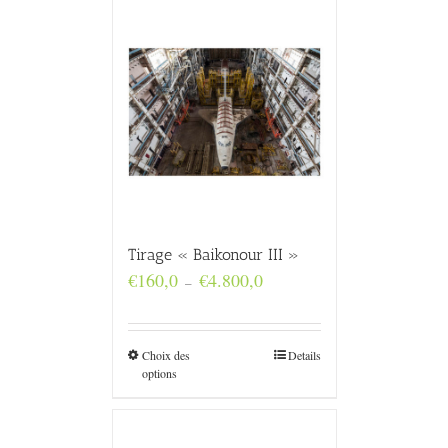
Tirage « Baikonour III »
Plage
€
160,0
€
4.800,0
–
de
prix :
€160,0
à
Choix des
Details
€4.800,0
options