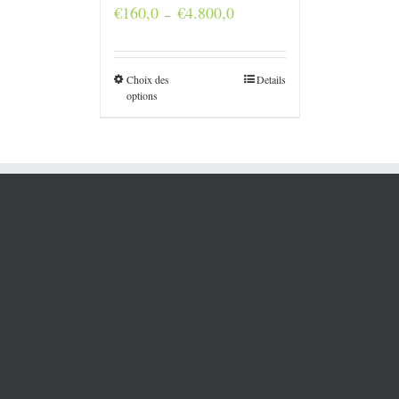
Plage
€
160,0
€
4.800,0
–
de
prix :
€160,0
à
Choix des
Details
€4.800,0
options