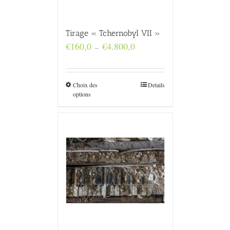
Tirage « Tchernobyl VII »
Plage
€
160,0
€
4.800,0
–
de
prix :
€160,0
à
Choix des
Details
€4.800,0
options