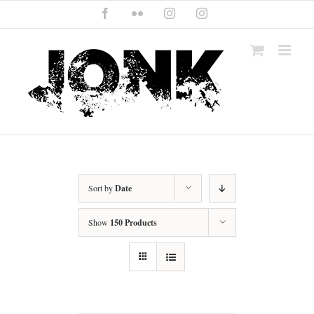
Skip
Facebook
Flickr
Instagram
Instagram
to
content
Sort by
Date
Show
150 Products