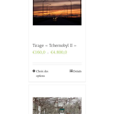
Tirage « Tchernobyl II »
Plage
€
160,0
€
4.800,0
–
de
prix :
€160,0
à
Choix des
Details
€4.800,0
options