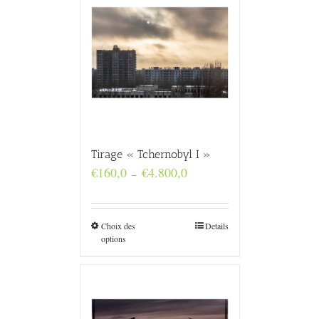
Tirage « Tchernobyl I »
Plage
€
160,0
€
4.800,0
–
de
prix :
€160,0
à
Choix des
Details
€4.800,0
options