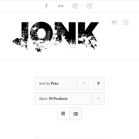
Skip
Facebook
Flickr
Instagram
Instagram
to
content
Sort by
Price
Show
50 Products