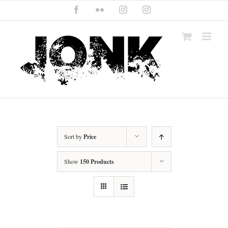
Skip
Facebook
Flickr
Instagram
Instagram
to
content
Sort by
Price
Show
150 Products