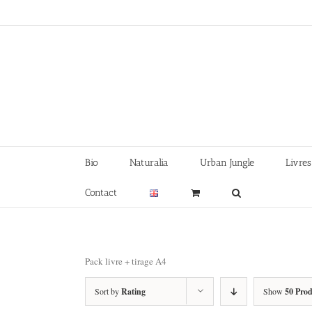
Skip
to
content
Bio
Naturalia
Urban Jungle
Livres
Contact
Pack livre + tirage A4
Sort by
Rating
Show
50 Prod