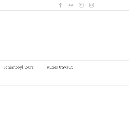
Facebook
Flickr
Instagram
Instagram
Tchernobyl Tours
Autres travaux