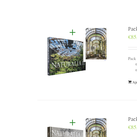
Pac
€
85
Pack
Ajo
Pack
€
85