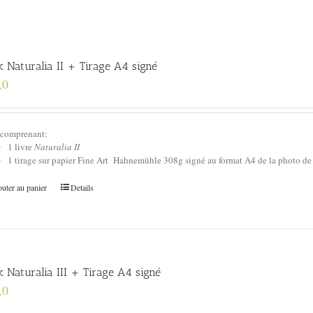
k Naturalia II + Tirage A4 signé
,0
 comprenant:
1 livre
Naturalia II
1 tirage sur papier Fine Art Hahnemühle 308g signé au format A4 de la photo de
uter au panier
Details
 Naturalia III + Tirage A4 signé
,0