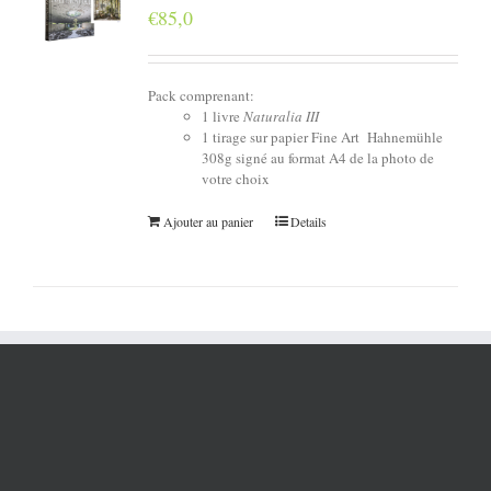
€
85,0
Pack comprenant:
1 livre
Naturalia III
1 tirage sur papier Fine Art Hahnemühle
308g signé au format A4 de la photo de
votre choix
Ajouter au panier
Details