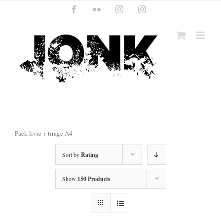
Skip
Facebook
Flickr
Instagram
Instagram
to
content
Pack livre + tirage A4
Sort by
Rating
Show
150 Products