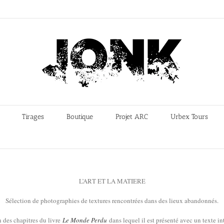
Tirages
Boutique
Projet ARC
Urbex Tours
L’ART ET LA MATIERE
Sélection de photographies de textures rencontrées dans des lieux abandonnés.
n des chapitres du livre
Le Monde Perdu
dans lequel il est présenté avec un texte int