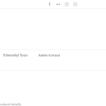
Facebook
Flickr
Instagram
Instagram
Tchernobyl Tours
Autres travaux
roductif détaillé.