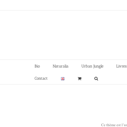
Skip
to
content
Bio
Naturalia
Urban Jungle
Livres
Contact
Ce thème est l’u