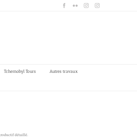
Facebook
Flickr
Instagram
Instagram
Tchernobyl Tours
Autres travaux
roductif détaillé.