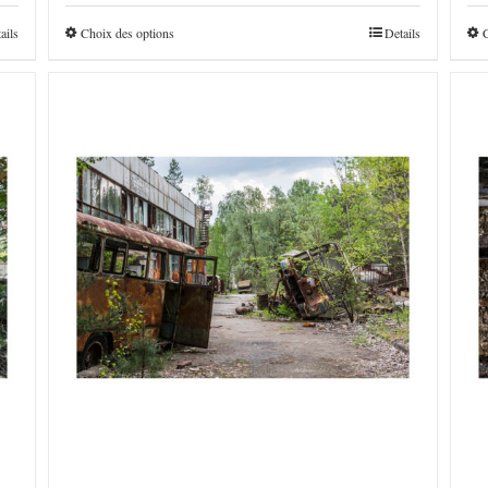
€160,0
à
ails
Choix des options
Details
€4.800,0