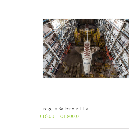
Tirage « Baikonour III »
Plage
€
160,0
€
4.800,0
–
de
prix :