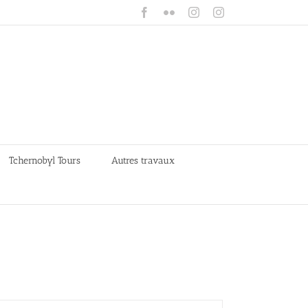
Facebook
Flickr
Instagram
Instagram
Tchernobyl Tours
Autres travaux