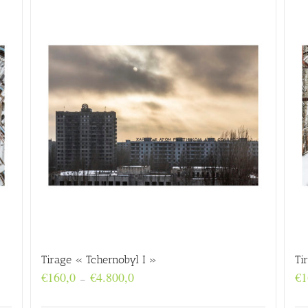
Tirage « Tchernobyl I »
Ti
Plage
€
160,0
€
4.800,0
€
1
–
de
prix :