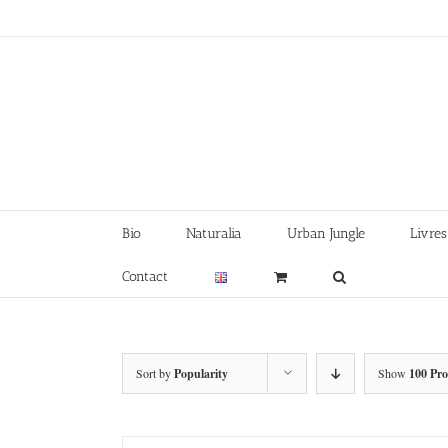
Skip
to
content
Bio
Naturalia
Urban Jungle
Livres
Contact
Sort by
Popularity
Show
100 Pr