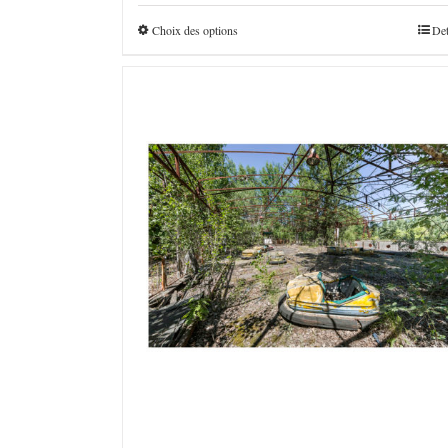
€160,0
à
Choix des options
Det
€4.800,0