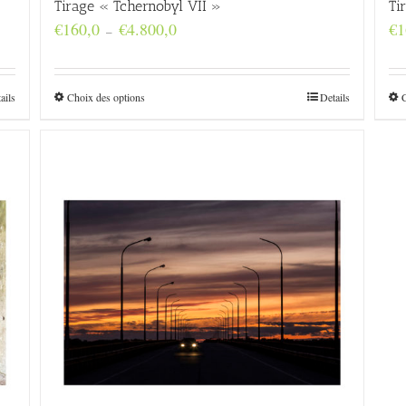
Tirage « Tchernobyl VII »
Ti
Plage
€
160,0
€
4.800,0
€
1
–
de
prix :
€160,0
à
ails
Choix des options
Details
€4.800,0