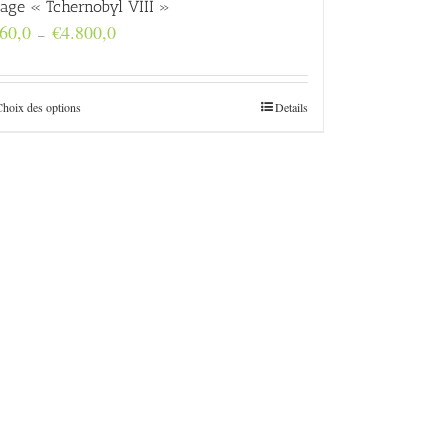
rage « Tchernobyl VIII »
Plage
60,0
€
4.800,0
–
de
prix :
€160,0
à
Choix des options
Details
€4.800,0