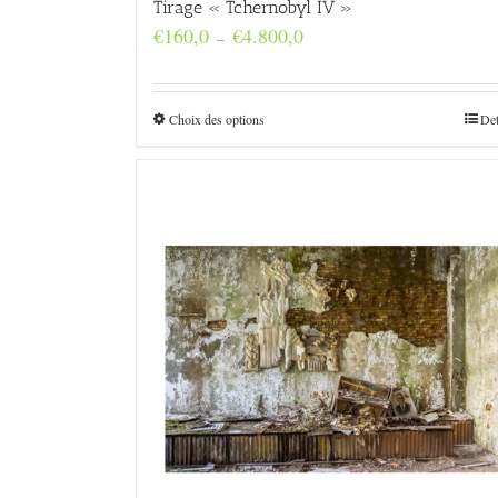
Tirage « Tchernobyl IV »
Plage
€
160,0
€
4.800,0
–
de
prix :
€160,0
à
Choix des options
Det
€4.800,0