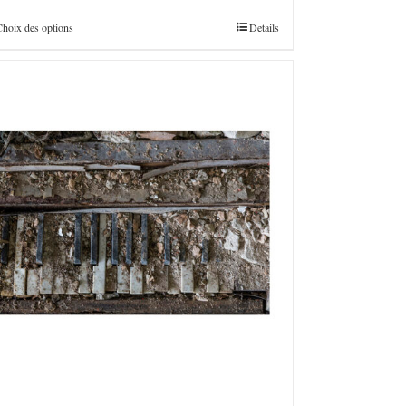
€160,0
à
Choix des options
Details
€4.800,0