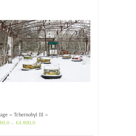
rage « Tchernobyl III »
Plage
60,0
€
4.800,0
–
de
prix :