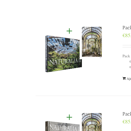
Pac
€
85
Pack
Ajo
Pack
€
85