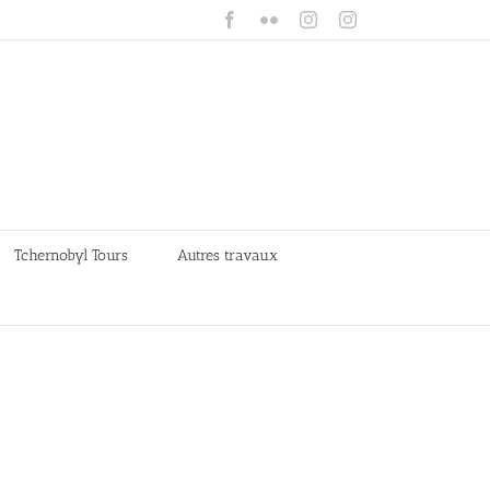
Facebook
Flickr
Instagram
Instagram
Tchernobyl Tours
Autres travaux