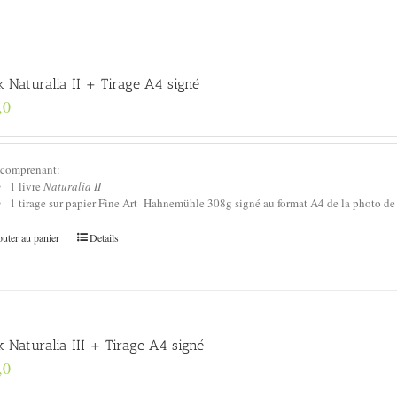
k Naturalia II + Tirage A4 signé
,0
 comprenant:
1 livre
Naturalia II
1 tirage sur papier Fine Art Hahnemühle 308g signé au format A4 de la photo de
uter au panier
Details
 Naturalia III + Tirage A4 signé
,0