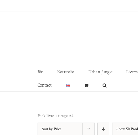
Skip
to
content
Bio
Naturalia
Urban Jungle
Livres
Contact
Pack livre + tirage A4
Sort by
Price
Show
50 Prod