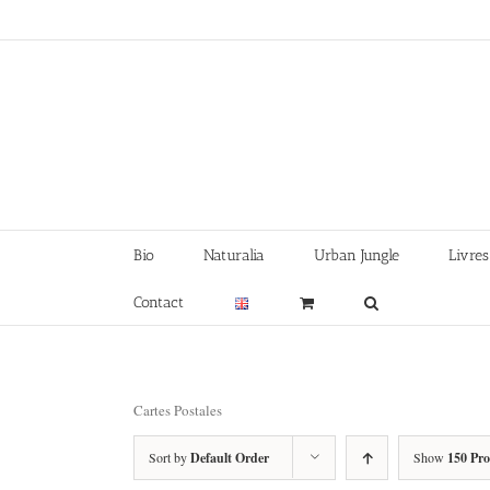
Skip
to
content
Bio
Naturalia
Urban Jungle
Livres
Contact
Cartes Postales
Sort by
Default Order
Show
150 Pr