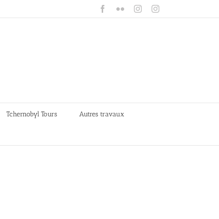
Facebook
Flickr
Instagram
Instagram
Tchernobyl Tours
Autres travaux