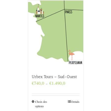
Urbex Tours – Sud-Ouest
Plage
€
740,0
€
1.490,0
–
de
prix :
€740,0
à
Choix des
Details
€1.490,0
options