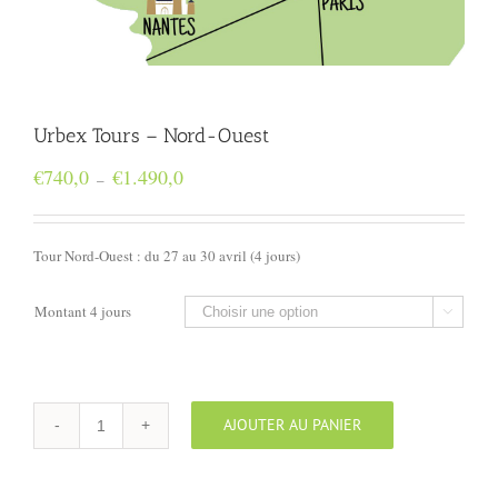
Urbex Tours – Nord-Ouest
Plage
€
740,0
€
1.490,0
–
de
prix :
€740,0
Tour Nord-Ouest : du 27 au 30 avril (4 jours)
à
€1.490,0
Montant 4 jours

AJOUTER AU PANIER
quantité
de
Urbex
Tours