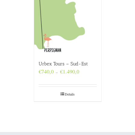
Urbex Tours – Sud-Est
Plage
€
740,0
€
1.490,0
–
de
prix :
€740,0
à
Details
€1.490,0