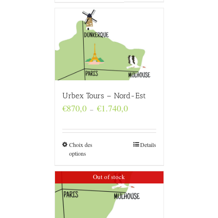
Urbex Tours – Nord-Est
Plage
€
870,0
€
1.740,0
–
de
prix :
€870,0
à
Choix des
Details
€1.740,0
options
Out of stock