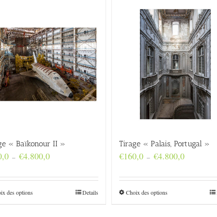
ge « Baïkonour II »
Tirage « Palais, Portugal »
Plage
Plage
0,0
€
4.800,0
€
160,0
€
4.800,0
–
–
de
de
prix :
prix :
€160,0
€160,0
à
à
ix des options
Details
Choix des options
€4.800,0
€4.800,0