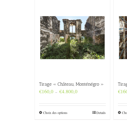
Tirage « Château, Monténégro »
Tira
Plage
€
160,0
€
4.800,0
€
16
–
de
prix :
€160,0
à
Choix des options
Details
Cho
€4.800,0