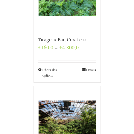
Tirage « Bar, Croatie »
Plage
€
160,0
€
4.800,0
–
de
prix :
€160,0
à
Choix des
Details
€4.800,0
options