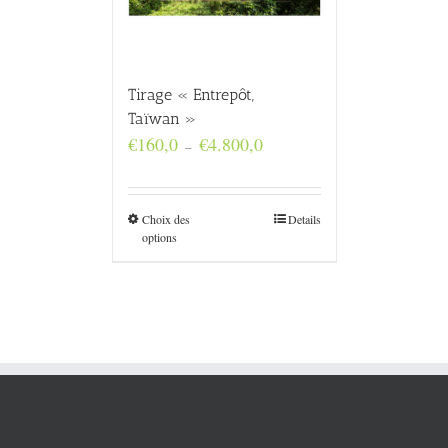
Tirage « Entrepôt,
Taïwan »
Plage
€
160,0
€
4.800,0
–
de
prix :
€160,0
à
Choix des
Details
€4.800,0
options