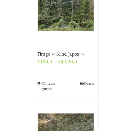
Tirage « Mine, Japon »
Plage
€
160,0
€
4.800,0
–
de
prix :
€160,0
à
Choix des
Details
€4.800,0
options