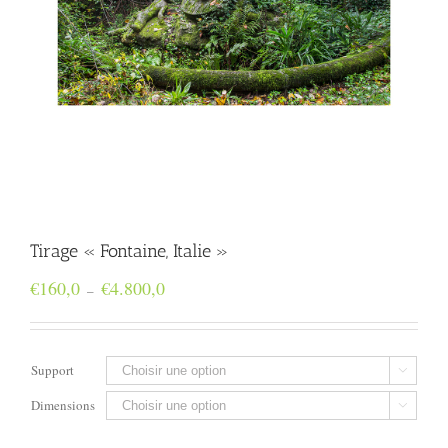
Tirage « Fontaine, Italie »
Plage
€
160,0
€
4.800,0
–
de
prix :
€160,0
à
Support

€4.800,0
Dimensions
