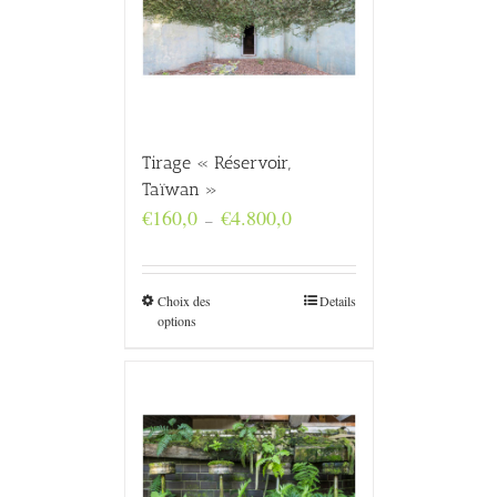
Tirage « Réservoir,
Taïwan »
Plage
€
160,0
€
4.800,0
–
de
prix :
€160,0
à
Choix des
Details
€4.800,0
options