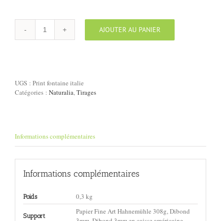
AJOUTER AU PANIER
quantité
de
Tirage
"Fontaine,
Italie"
UGS :
Print fontaine italie
Catégories :
Naturalia
,
Tirages
Informations complémentaires
Informations complémentaires
0,3 kg
Poids
Papier Fine Art Hahnemühle 308g, Dibond
Support
3mm, Dibond 3mm en caisse américaine