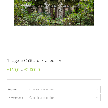
Tirage « Château, France II »
Plage
€
160,0
€
4.800,0
–
de
prix :
€160,0
à
Support

€4.800,0
Dimensions
