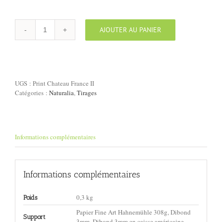
AJOUTER AU PANIER
quantité
de
Tirage
"Château,
France
II"
UGS :
Print Chateau France II
Catégories :
Naturalia
,
Tirages
Informations complémentaires
Informations complémentaires
0,3 kg
Poids
Papier Fine Art Hahnemühle 308g, Dibond
Support
3mm, Dibond 3mm en caisse américaine