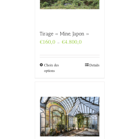
Tirage « Mine, Japon »
Plage
€
160,0
€
4.800,0
–
de
prix :
€160,0
à
Choix des
Details
€4.800,0
options