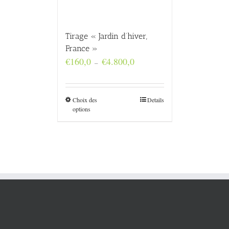
Tirage « Jardin d’hiver,
France »
Plage
€
160,0
€
4.800,0
–
de
prix :
€160,0
à
Choix des
Details
€4.800,0
options