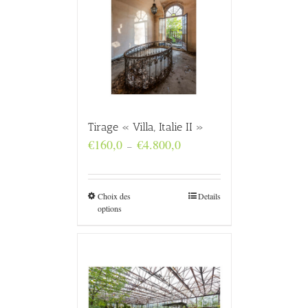
Tirage « Villa, Italie II »
Plage
€
160,0
€
4.800,0
–
de
prix :
€160,0
à
Choix des
Details
€4.800,0
options