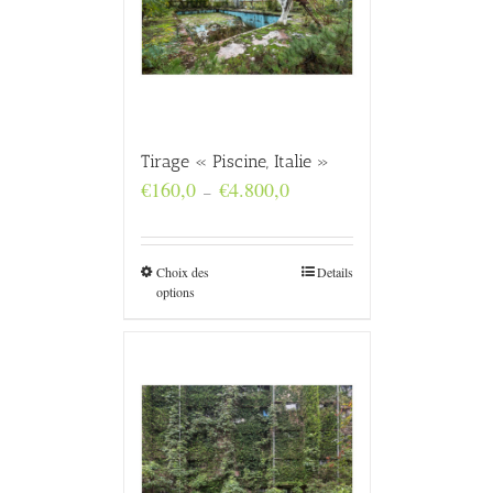
Tirage « Piscine, Italie »
Plage
€
160,0
€
4.800,0
–
de
prix :
€160,0
à
Choix des
Details
€4.800,0
options