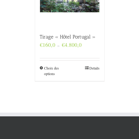
Tirage « Hôtel Portugal »
Plage
€
160,0
€
4.800,0
–
de
prix :
€160,0
à
Choix des
Details
€4.800,0
options