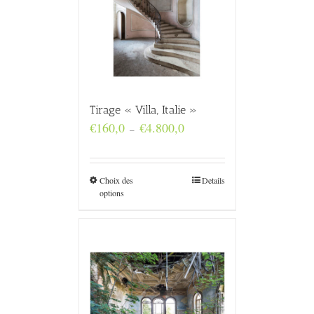
Tirage « Villa, Italie »
Plage
€
160,0
€
4.800,0
–
de
prix :
€160,0
à
Choix des
Details
€4.800,0
options