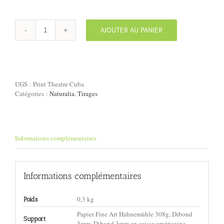
AJOUTER AU PANIER
quantité
de
Tirage
"Theatre,
Cuba"
UGS :
Print Theatre Cuba
Catégories :
Naturalia
,
Tirages
Informations complémentaires
Informations complémentaires
0,3 kg
Poids
Papier Fine Art Hahnemühle 308g, Dibond
Support
3mm, Dibond 3mm en caisse américaine