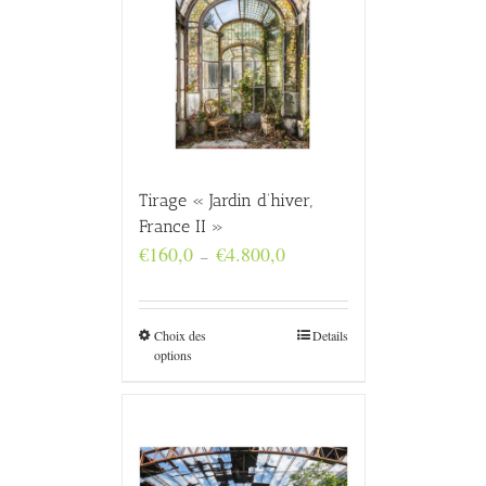
Tirage « Jardin d’hiver,
France II »
Plage
€
160,0
€
4.800,0
–
de
prix :
€160,0
à
Choix des
Details
€4.800,0
options