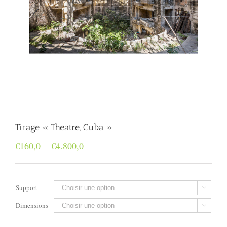
Tirage « Theatre, Cuba »
Plage
€
160,0
€
4.800,0
–
de
prix :
€160,0
à
Support

€4.800,0
Dimensions
