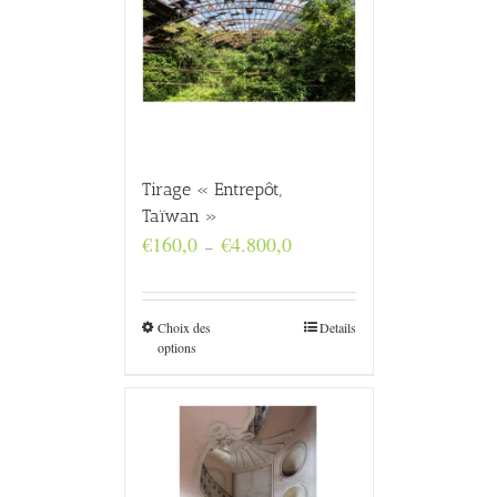
Tirage « Entrepôt,
Taïwan »
Plage
€
160,0
€
4.800,0
–
de
prix :
€160,0
à
Choix des
Details
€4.800,0
options