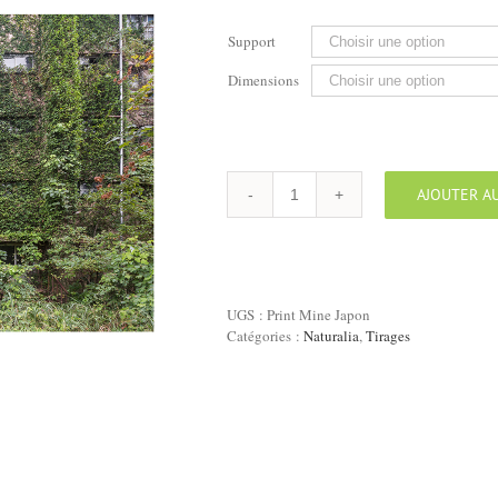
€160,0
à
Support
€4.800,0
Dimensions
AJOUTER AU
quantité
de
Tirage
"Mine,
Japon"
UGS :
Print Mine Japon
Catégories :
Naturalia
,
Tirages