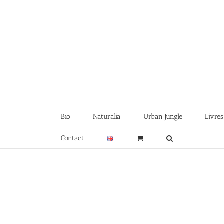
Skip
to
content
Bio
Naturalia
Urban Jungle
Livres
Contact