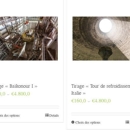
ge « Baïkonour I »
Tirage « Tour de refroidisse
Plage
0,0
€
4.800,0
Italie »
–
de
Plage
€
160,0
€
4.800,0
–
prix :
de
€160,0
prix :
à
ix des options
Details
€160,0
€4.800,0
à
Choix des options
€4.800,0