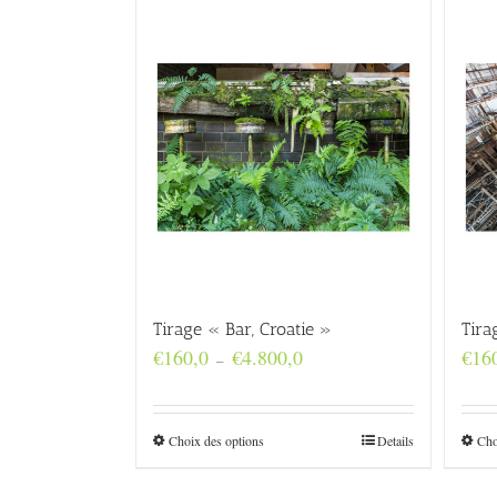
Tirage « Bar, Croatie »
Tira
Plage
€
160,0
€
4.800,0
€
16
–
de
prix :
€160,0
à
Choix des options
Details
Cho
€4.800,0