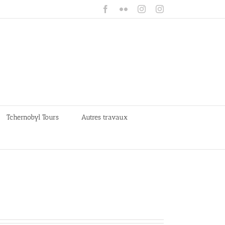
Facebook
Flickr
Instagram
Instagram
Tchernobyl Tours
Autres travaux