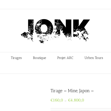
Tirages
Boutique
Projet ARC
Urbex Tours
Tirage « Mine, Japon »
Plage
€
160,0
€
4.800,0
–
de
prix :