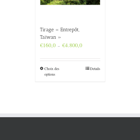
Tirage « Entrepôt,
Taïwan »
Plage
€
160,0
€
4.800,0
–
de
prix :
€160,0
à
Choix des
Details
€4.800,0
options