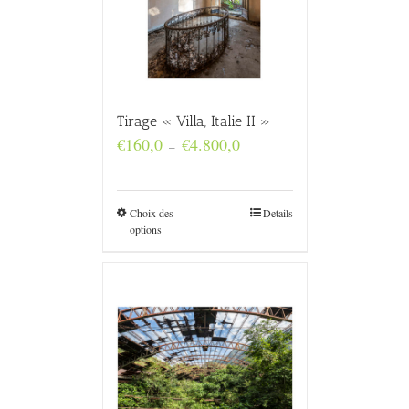
Tirage « Villa, Italie II »
Plage
€
160,0
€
4.800,0
–
de
prix :
€160,0
à
Choix des
Details
€4.800,0
options