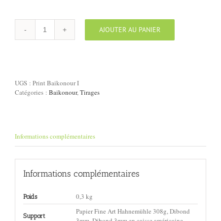
AJOUTER AU PANIER
quantité
de
Tirage
"Baïkonour
I"
UGS :
Print Baikonour I
Catégories :
Baikonour
,
Tirages
Informations complémentaires
Informations complémentaires
0,3 kg
Poids
Papier Fine Art Hahnemühle 308g, Dibond
Support
3mm, Dibond 3mm en caisse américaine