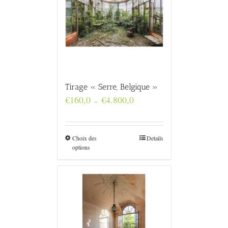
Tirage « Serre, Belgique »
Plage
€
160,0
€
4.800,0
–
de
prix :
€160,0
à
Choix des
Details
€4.800,0
options