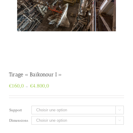
Tirage « Baïkonour I »
Plage
€
160,0
€
4.800,0
–
de
prix :
€160,0
à
Support

€4.800,0
Dimensions
