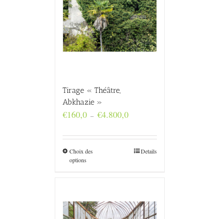
Tirage « Théâtre,
Abkhazie »
Plage
€
160,0
€
4.800,0
–
de
prix :
€160,0
à
Choix des
Details
€4.800,0
options