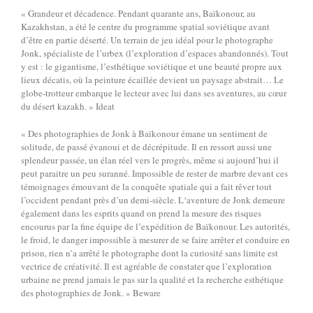
« Grandeur et décadence. Pendant quarante ans, Baïkonour, au
Kazakhstan, a été le centre du programme spatial soviétique avant
d’être en partie déserté. Un terrain de jeu idéal pour le photographe
Jonk, spécialiste de l’urbex (l’exploration d’espaces abandonnés). Tout
y est : le gigantisme, l’esthétique soviétique et une beauté propre aux
lieux décatis, où la peinture écaillée devient un paysage abstrait… Le
globe-trotteur embarque le lecteur avec lui dans ses aventures, au cœur
du désert kazakh. » Ideat
« Des photographies de Jonk à Baïkonour émane un sentiment de
solitude, de passé évanoui et de décrépitude. Il en ressort aussi une
splendeur passée, un élan réel vers le progrès, même si aujourd’hui il
peut paraitre un peu suranné. Impossible de rester de marbre devant ces
témoignages émouvant de la conquête spatiale qui a fait rêver tout
l’occident pendant près d’un demi-siècle. L‘aventure de Jonk demeure
également dans les esprits quand on prend la mesure des risques
encourus par la fine équipe de l’expédition de Baïkonour. Les autorités,
le froid, le danger impossible à mesurer de se faire arrêter et conduire en
prison, rien n’a arrêté le photographe dont la curiosité sans limite est
vectrice de créativité. Il est agréable de constater que l’exploration
urbaine ne prend jamais le pas sur la qualité et la recherche esthétique
des photographies de Jonk. » Beware