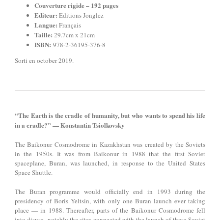
Couverture rigide – 192
pages
Editeur:
Editions Jonglez
Langue:
Français
Taille:
29.7cm x 21cm
ISBN:
978-2-36195-376-8
Sorti en october 2019.
“The Earth is the cradle of humanity, but who wants to spend his life
in a cradle?” — Konstantin Tsiolkovsky
The Baikonur Cosmodrome in Kazakhstan was created by the Soviets
in the 1950s. It was from Baikonur in 1988 that the first Soviet
spaceplane, Buran, was launched, in response to the United States
Space Shuttle.
The Buran programme would officially end in 1993 during the
presidency of Boris Yeltsin, with only one Buran launch ever taking
place — in 1988. Thereafter, parts of the Baikonur Cosmodrome fell
into disuse, notably the sites connected with the launch of these Soviet