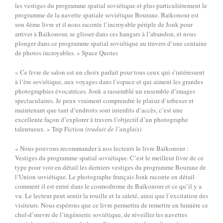
les vestiges du programme spatial soviétique et plus particulièrement le
programme de la navette spatiale soviétique Bourane. Baïkonour est
son 4ème livre et il nous raconte l’incroyable périple de Jonk pour
arriver à Baïkonour, se glisser dans ces hangars à l’abandon, et nous
plonger dans ce programme spatial soviétique au travers d’une centaine
de photos incroyables. » Space Quotes
« Ce livre de salon est un choix parfait pour tous ceux qui s’intéressent
à l’ère soviétique, aux voyages dans l’espace et qui aiment les grandes
photographies évocatrices. Jonk a rassemblé un ensemble d’images
spectaculaires. Je peux vraiment comprendre le plaisir d’urbexer et
maintenant que tant d’endroits sont interdits d’accès, c’est une
excellente façon d’explorer à travers l’objectif d’un photographe
talentueux. » Trip Fiction
(traduit de l’anglais)
« Nous pouvons recommander à nos lecteurs le livre Baïkonour :
Vestiges du programme spatial soviétique. C’est le meilleur livre de ce
type pour voir en détail les derniers vestiges du programme Bourane de
l’Union soviétique. Le photographe français Jonk raconte en détail
comment il est entré dans le cosmodrome de Baïkonour et ce qu’il y a
vu. Le lecteur peut sentir la rouille et la saleté, ainsi que l’excitation des
visiteurs. Nous espérons que ce livre permettra de remettre en lumière ce
chef-d’œuvre de l’ingénierie soviétique, de réveiller les navettes