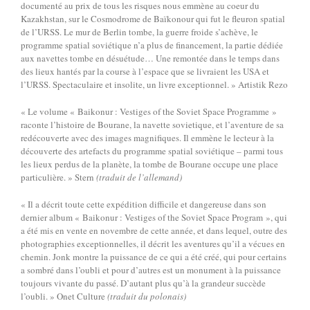
documenté au prix de tous les risques nous emmène au coeur du
Kazakhstan, sur le Cosmodrome de Baïkonour qui fut le fleuron spatial
de l’URSS. Le mur de Berlin tombe, la guerre froide s’achève, le
programme spatial soviétique n’a plus de financement, la partie dédiée
aux navettes tombe en désuétude… Une remontée dans le temps dans
des lieux hantés par la course à l’espace que se livraient les USA et
l’URSS. Spectaculaire et insolite, un livre exceptionnel. » Artistik Rezo
« Le volume « Baikonur : Vestiges of the Soviet Space Programme »
raconte l’histoire de Bourane, la navette sovietique, et l’aventure de sa
redécouverte avec des images magnifiques. Il emmène le lecteur à la
découverte des artefacts du programme spatial soviétique – parmi tous
les lieux perdus de la planète, la tombe de Bourane occupe une place
particulière. » Stern
(traduit de l’allemand)
« Il a décrit toute cette expédition difficile et dangereuse dans son
dernier album « Baikonur : Vestiges of the Soviet Space Program », qui
a été mis en vente en novembre de cette année, et dans lequel, outre des
photographies exceptionnelles, il décrit les aventures qu’il a vécues en
chemin. Jonk montre la puissance de ce qui a été créé, qui pour certains
a sombré dans l’oubli et pour d’autres est un monument à la puissance
toujours vivante du passé. D’autant plus qu’à la grandeur succède
l’oubli. » Onet Culture
(traduit du polonais)