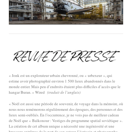
« Jonk est un explorateur urbain chevronné, ou « urbexeur », qui
estime avoir photographié environ 1 500 lieux abandonnés dans le
monde entier. Mais peu d’endroits étaient plus difficiles d’accès que le
hangar Buran. » Wired
(traduit de l’anglais)
« Noël est aussi une période de souvenir, de voyage dans la mémoire, où
nous nous remémorons régulièrement des époques, des personnes et des
lieux semi-oubliés. En l’occurrence, je ne vois pas de meilleur cadeau
de Noël que « Baïkonour : Vestiges du programme spatial soviétique ».
La création de cet album unique a nécessité une ingéniosité et une
bravoure extrêmes de la part de son auteur, l’écrivain et photographe