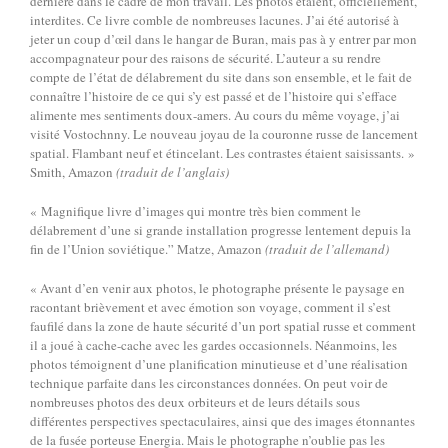
dernière dans le cadre de mon travail. Les photos étaient, officiellement,
interdites. Ce livre comble de nombreuses lacunes. J’ai été autorisé à
jeter un coup d’œil dans le hangar de Buran, mais pas à y entrer par mon
accompagnateur pour des raisons de sécurité. L’auteur a su rendre
compte de l’état de délabrement du site dans son ensemble, et le fait de
connaître l’histoire de ce qui s’y est passé et de l’histoire qui s’efface
alimente mes sentiments doux-amers. Au cours du même voyage, j’ai
visité Vostochnny. Le nouveau joyau de la couronne russe de lancement
spatial. Flambant neuf et étincelant. Les contrastes étaient saisissants. »
Smith, Amazon
(traduit de l’anglais)
« Magnifique livre d’images qui montre très bien comment le
délabrement d’une si grande installation progresse lentement depuis la
fin de l’Union soviétique.” Matze, Amazon
(traduit de l’allemand)
« Avant d’en venir aux photos, le photographe présente le paysage en
racontant brièvement et avec émotion son voyage, comment il s’est
faufilé dans la zone de haute sécurité d’un port spatial russe et comment
il a joué à cache-cache avec les gardes occasionnels. Néanmoins, les
photos témoignent d’une planification minutieuse et d’une réalisation
technique parfaite dans les circonstances données. On peut voir de
nombreuses photos des deux orbiteurs et de leurs détails sous
différentes perspectives spectaculaires, ainsi que des images étonnantes
de la fusée porteuse Energia. Mais le photographe n’oublie pas les