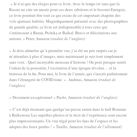
« Je n’ai que des éloges pour ce livre. Avec le temps (et sans que la
Russie ne crée un musée pour ces deux orbiteurs et le booster Energia),
ce livre pourrait être tout ce qui existe de cet important chapitre des
vols spatiaux habités. Magnifiquement présenté avec des photographies
de grande qualité, ce livre est indispensable à tous ceux qui
s’intéressent à Buran, Ptchika et Baïkal. Bravo et félicitations aux
auteurs. » Peter, Amazon
(traduit de l’anglais)
« Je dois admettre qu’à première vue, j’ai été un peu surpris car je
m’attendais à plus d’images, mais maintenant je suis tout simplement
sans voix : Quel incroyable morceau d’histoire ! On peut presque sentir
l’odeur de la poussière, l’excitation d’une époque révolue… et la
tristesse de la fin. Pour moi, le livre de l’année, qui s’inscrit parfaitement
dans l’étrangeté de COVID-time. »
Andreas, Amazon
(traduit de
l’anglais)
« Document exceptionnel » Paolo, Amazon
(traduit de l’anglais)
« C’est déjà étonnant que quelqu’un puisse entrer dans le hall Bourane
à Baïkonour. Les superbes photos et le récit de l’expérience sont encore
plus impressionnants. Un vrai régal pour les fans de l’espace et les
adeptes des lieux perdus ! » Tasillo, Amazon
(traduit de l’allemand)