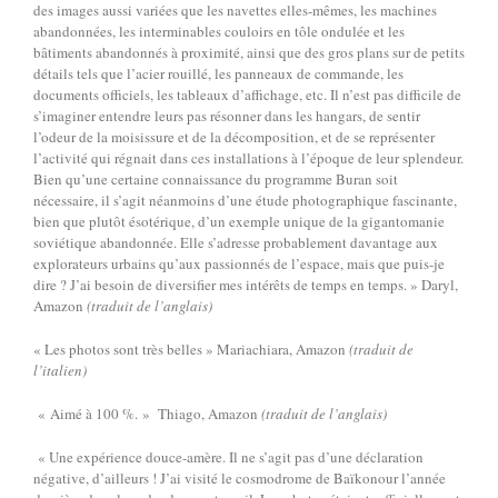
des images aussi variées que les navettes elles-mêmes, les machines
abandonnées, les interminables couloirs en tôle ondulée et les
bâtiments abandonnés à proximité, ainsi que des gros plans sur de petits
détails tels que l’acier rouillé, les panneaux de commande, les
documents officiels, les tableaux d’affichage, etc. Il n’est pas difficile de
s’imaginer entendre leurs pas résonner dans les hangars, de sentir
l’odeur de la moisissure et de la décomposition, et de se représenter
l’activité qui régnait dans ces installations à l’époque de leur splendeur.
Bien qu’une certaine connaissance du programme Buran soit
nécessaire, il s’agit néanmoins d’une étude photographique fascinante,
bien que plutôt ésotérique, d’un exemple unique de la gigantomanie
soviétique abandonnée. Elle s’adresse probablement davantage aux
explorateurs urbains qu’aux passionnés de l’espace, mais que puis-je
dire ? J’ai besoin de diversifier mes intérêts de temps en temps. » Daryl,
Amazon
(traduit de l’anglais)
« Les photos sont très belles » Mariachiara, Amazon
(traduit de
l’italien)
« Aimé à 100 %. » Thiago, Amazon
(traduit de l’anglais)
« Une expérience douce-amère. Il ne s’agit pas d’une déclaration
négative, d’ailleurs ! J’ai visité le cosmodrome de Baïkonour l’année