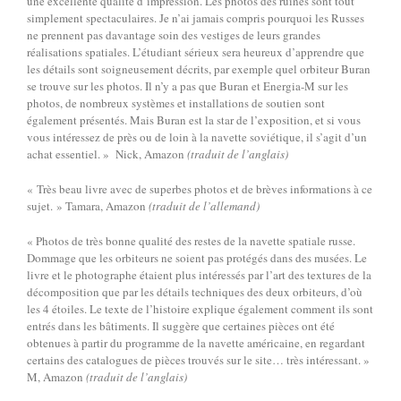
une excellente qualité d’impression. Les photos des ruines sont tout
simplement spectaculaires. Je n’ai jamais compris pourquoi les Russes
ne prennent pas davantage soin des vestiges de leurs grandes
réalisations spatiales. L’étudiant sérieux sera heureux d’apprendre que
les détails sont soigneusement décrits, par exemple quel orbiteur Buran
se trouve sur les photos. Il n’y a pas que Buran et Energia-M sur les
photos, de nombreux systèmes et installations de soutien sont
également présentés. Mais Buran est la star de l’exposition, et si vous
vous intéressez de près ou de loin à la navette soviétique, il s’agit d’un
achat essentiel. » Nick, Amazon
(traduit de l’anglais)
« Très beau livre avec de superbes photos et de brèves informations à ce
sujet. » Tamara, Amazon
(traduit de l’allemand)
« Photos de très bonne qualité des restes de la navette spatiale russe.
Dommage que les orbiteurs ne soient pas protégés dans des musées. Le
livre et le photographe étaient plus intéressés par l’art des textures de la
décomposition que par les détails techniques des deux orbiteurs, d’où
les 4 étoiles. Le texte de l’histoire explique également comment ils sont
entrés dans les bâtiments. Il suggère que certaines pièces ont été
obtenues à partir du programme de la navette américaine, en regardant
certains des catalogues de pièces trouvés sur le site… très intéressant. »
M, Amazon
(traduit de l’anglais)