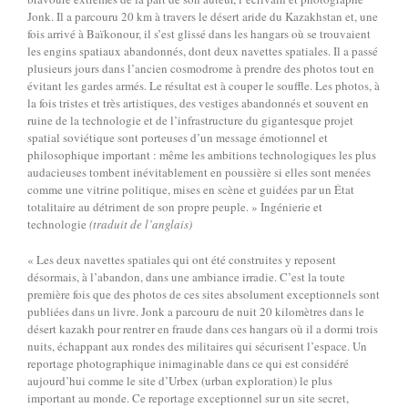
Jonk. Il a parcouru 20 km à travers le désert aride du Kazakhstan et, une
fois arrivé à Baïkonour, il s’est glissé dans les hangars où se trouvaient
les engins spatiaux abandonnés, dont deux navettes spatiales. Il a passé
plusieurs jours dans l’ancien cosmodrome à prendre des photos tout en
évitant les gardes armés. Le résultat est à couper le souffle. Les photos, à
la fois tristes et très artistiques, des vestiges abandonnés et souvent en
ruine de la technologie et de l’infrastructure du gigantesque projet
spatial soviétique sont porteuses d’un message émotionnel et
philosophique important : même les ambitions technologiques les plus
audacieuses tombent inévitablement en poussière si elles sont menées
comme une vitrine politique, mises en scène et guidées par un État
totalitaire au détriment de son propre peuple. » Ingénierie et
technologie
(traduit de l’anglais)
« Les deux navettes spatiales qui ont été construites y reposent
désormais, à l’abandon, dans une ambiance irradie. C’est la toute
première fois que des photos de ces sites absolument exceptionnels sont
publiées dans un livre. Jonk a parcouru de nuit 20 kilomètres dans le
désert kazakh pour rentrer en fraude dans ces hangars où il a dormi trois
nuits, échappant aux rondes des militaires qui sécurisent l’espace. Un
reportage photographique inimaginable dans ce qui est considéré
aujourd’hui comme le site d’Urbex (urban exploration) le plus
important au monde. Ce reportage exceptionnel sur un site secret,