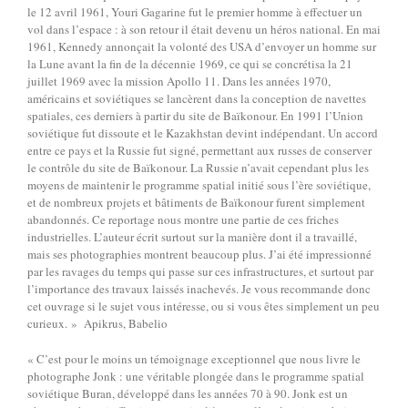
le 12 avril 1961, Youri Gagarine fut le premier homme à effectuer un
vol dans l’espace : à son retour il était devenu un héros national. En mai
1961, Kennedy annonçait la volonté des USA d’envoyer un homme sur
la Lune avant la fin de la décennie 1969, ce qui se concrétisa la 21
juillet 1969 avec la mission Apollo 11. Dans les années 1970,
américains et soviétiques se lancèrent dans la conception de navettes
spatiales, ces derniers à partir du site de Baïkonour. En 1991 l’Union
soviétique fut dissoute et le Kazakhstan devint indépendant. Un accord
entre ce pays et la Russie fut signé, permettant aux russes de conserver
le contrôle du site de Baïkonour. La Russie n’avait cependant plus les
moyens de maintenir le programme spatial initié sous l’ère soviétique,
et de nombreux projets et bâtiments de Baïkonour furent simplement
abandonnés. Ce reportage nous montre une partie de ces friches
industrielles. L’auteur écrit surtout sur la manière dont il a travaillé,
mais ses photographies montrent beaucoup plus. J’ai été impressionné
par les ravages du temps qui passe sur ces infrastructures, et surtout par
l’importance des travaux laissés inachevés. Je vous recommande donc
cet ouvrage si le sujet vous intéresse, ou si vous êtes simplement un peu
curieux. » Apikrus, Babelio
« C’est pour le moins un témoignage exceptionnel que nous livre le
photographe Jonk : une véritable plongée dans le programme spatial
soviétique Buran, développé dans les années 70 à 90. Jonk est un