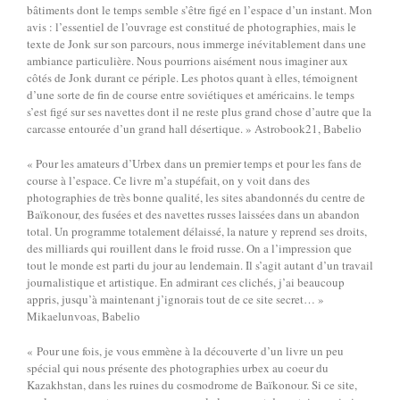
bâtiments dont le temps semble s’être figé en l’espace d’un instant. Mon
avis : l’essentiel de l’ouvrage est constitué de photographies, mais le
texte de Jonk sur son parcours, nous immerge inévitablement dans une
ambiance particulière. Nous pourrions aisément nous imaginer aux
côtés de Jonk durant ce périple. Les photos quant à elles, témoignent
d’une sorte de fin de course entre soviétiques et américains. le temps
s’est figé sur ses navettes dont il ne reste plus grand chose d’autre que la
carcasse entourée d’un grand hall désertique. » Astrobook21, Babelio
« Pour les amateurs d’Urbex dans un premier temps et pour les fans de
course à l’espace. Ce livre m’a stupéfait, on y voit dans des
photographies de très bonne qualité, les sites abandonnés du centre de
Baïkonour, des fusées et des navettes russes laissées dans un abandon
total. Un programme totalement délaissé, la nature y reprend ses droits,
des milliards qui rouillent dans le froid russe. On a l’impression que
tout le monde est parti du jour au lendemain. Il s’agit autant d’un travail
journalistique et artistique. En admirant ces clichés, j’ai beaucoup
appris, jusqu’à maintenant j’ignorais tout de ce site secret… »
Mikaelunvoas, Babelio
« Pour une fois, je vous emmène à la découverte d’un livre un peu
spécial qui nous présente des photographies urbex au coeur du
Kazakhstan, dans les ruines du cosmodrome de Baïkonour. Si ce site,