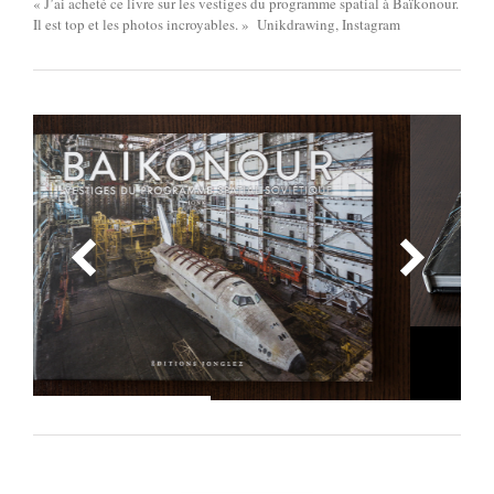
« J’ai acheté ce livre sur les vestiges du programme spatial à Baïkonour.
Il est top et les photos incroyables. » Unikdrawing, Instagram