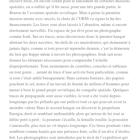
enclave russe, est encore connu pour le lancement de certaines missions
spatiales, on a oublié qu’il fut aussi, pour une très grande partie, le
fleuron de l’aventure spatiale soviétique. Mais à peine la première
mission menée avec succès, la chute de l’URSS va signer la fin des
financements. Les lieux sont alors laissés à l’abandon, même si encore
étroitement surveillés. Un espace de jeu rêvé pour un photographe
comme Jonk. Sur ses traces, nous découvrons donc le premier hangar
abritant les deux navettes. Au-delà de ces mastodontes, qui demeurent à
jamais figés, comme si tout pouvait reprendre demain, c’est la démesure
du lieu qui frappe même à travers les photographies. Jonk sait nous
donner les éléments nécessaires pour comprendre l’échelle
disproportionnée. Tour, instruments de contrôles, consoles et tableaux
en tout genre… autant de trace d’une activité bien particulière, comme
si tout c’était arrêté brusquement. Dans certains bureaux, des papiers
jonchent le sol, restes d’un travail de fourmi de milliers d’hommes pour
mener à bien le grand projet soviétique de conquête spatiale. Quelques
traces de propagande sont aussi visibles. le tout a été visité depuis
longtemps par les pillards qui ont prélevé tout ce qui pouvait avoir la
moindre valeur. Dans le second hangar, on découvre le propulseur
Energia, droit et semblant inébranlable alors qu’autour de lui tout se
délite petit à petit : la peinture s’écaille, la ferraille rouille, la poussière
s’amoncelle, plus rien ne vit depuis longtemps. Ces lieux pourtant vides
semblent comme hantés par une présence forte, celle d’un rêve d’étoiles
fort. Les photographies sont introduites par le récit de l’expédition qui