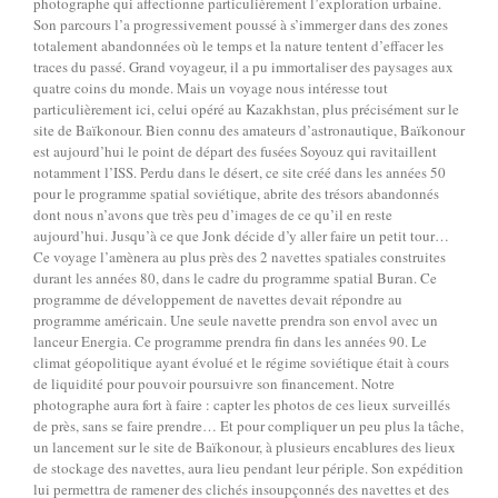
photographe qui affectionne particulièrement l’exploration urbaine.
Son parcours l’a progressivement poussé à s’immerger dans des zones
totalement abandonnées où le temps et la nature tentent d’effacer les
traces du passé. Grand voyageur, il a pu immortaliser des paysages aux
quatre coins du monde. Mais un voyage nous intéresse tout
particulièrement ici, celui opéré au Kazakhstan, plus précisément sur le
site de Baïkonour. Bien connu des amateurs d’astronautique, Baïkonour
est aujourd’hui le point de départ des fusées Soyouz qui ravitaillent
notamment l’ISS. Perdu dans le désert, ce site créé dans les années 50
pour le programme spatial soviétique, abrite des trésors abandonnés
dont nous n’avons que très peu d’images de ce qu’il en reste
aujourd’hui. Jusqu’à ce que Jonk décide d’y aller faire un petit tour…
Ce voyage l’amènera au plus près des 2 navettes spatiales construites
durant les années 80, dans le cadre du programme spatial Buran. Ce
programme de développement de navettes devait répondre au
programme américain. Une seule navette prendra son envol avec un
lanceur Energia. Ce programme prendra fin dans les années 90. Le
climat géopolitique ayant évolué et le régime soviétique était à cours
de liquidité pour pouvoir poursuivre son financement. Notre
photographe aura fort à faire : capter les photos de ces lieux surveillés
de près, sans se faire prendre… Et pour compliquer un peu plus la tâche,
un lancement sur le site de Baïkonour, à plusieurs encablures des lieux
de stockage des navettes, aura lieu pendant leur périple. Son expédition
lui permettra de ramener des clichés insoupçonnés des navettes et des