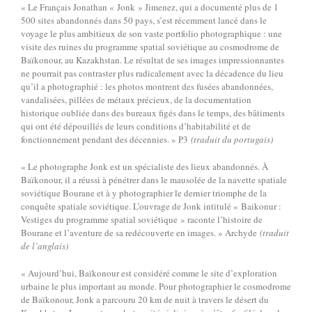
« Le Français Jonathan « Jonk » Jimenez, qui a documenté plus de 1
500 sites abandonnés dans 50 pays, s’est récemment lancé dans le
voyage le plus ambitieux de son vaste portfolio photographique : une
visite des ruines du programme spatial soviétique au cosmodrome de
Baïkonour, au Kazakhstan. Le résultat de ses images impressionnantes
ne pourrait pas contraster plus radicalement avec la décadence du lieu
qu’il a photographié : les photos montrent des fusées abandonnées,
vandalisées, pillées de métaux précieux, de la documentation
historique oubliée dans des bureaux figés dans le temps, des bâtiments
qui ont été dépouillés de leurs conditions d’habitabilité et de
fonctionnement pendant des décennies. » P3
(traduit du portugais)
« Le photographe Jonk est un spécialiste des lieux abandonnés. À
Baïkonour, il a réussi à pénétrer dans le mausolée de la navette spatiale
soviétique Bourane et à y photographier le dernier triomphe de la
conquête spatiale soviétique. L’ouvrage de Jonk intitulé « Baikonur :
Vestiges du programme spatial soviétique » raconte l’histoire de
Bourane et l’aventure de sa redécouverte en images. » Archyde
(traduit
de l’anglais)
« Aujourd’hui, Baïkonour est considéré comme le site d’exploration
urbaine le plus important au monde. Pour photographier le cosmodrome
de Baïkonour, Jonk a parcouru 20 km de nuit à travers le désert du