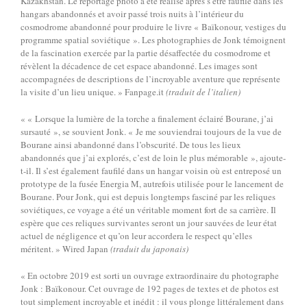
Kazakhstan. Le reportage photo a été réalisé après s’être faufilé dans les
hangars abandonnés et avoir passé trois nuits à l’intérieur du
cosmodrome abandonné pour produire le livre « Baïkonour, vestiges du
programme spatial soviétique ». Les photographies de Jonk témoignent
de la fascination exercée par la partie désaffectée du cosmodrome et
révèlent la décadence de cet espace abandonné. Les images sont
accompagnées de descriptions de l’incroyable aventure que représente
la visite d’un lieu unique. » Fanpage.it
(traduit de l’italien)
« « Lorsque la lumière de la torche a finalement éclairé Bourane, j’ai
sursauté », se souvient Jonk. « Je me souviendrai toujours de la vue de
Bourane ainsi abandonné dans l’obscurité. De tous les lieux
abandonnés que j’ai explorés, c’est de loin le plus mémorable », ajoute-
t-il. Il s’est également faufilé dans un hangar voisin où est entreposé un
prototype de la fusée Energia M, autrefois utilisée pour le lancement de
Bourane. Pour Jonk, qui est depuis longtemps fasciné par les reliques
soviétiques, ce voyage a été un véritable moment fort de sa carrière. Il
espère que ces reliques survivantes seront un jour sauvées de leur état
actuel de négligence et qu’on leur accordera le respect qu’elles
méritent. » Wired Japan
(traduit du japonais)
« En octobre 2019 est sorti un ouvrage extraordinaire du photographe
Jonk : Baïkonour. Cet ouvrage de 192 pages de textes et de photos est
tout simplement incroyable et inédit : il vous plonge littéralement dans