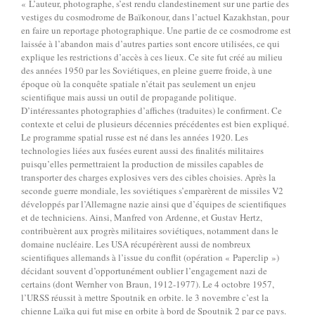
« L’auteur, photographe, s’est rendu clandestinement sur une partie des
vestiges du cosmodrome de Baïkonour, dans l’actuel Kazakhstan, pour
en faire un reportage photographique. Une partie de ce cosmodrome est
laissée à l’abandon mais d’autres parties sont encore utilisées, ce qui
explique les restrictions d’accès à ces lieux. Ce site fut créé au milieu
des années 1950 par les Soviétiques, en pleine guerre froide, à une
époque où la conquête spatiale n’était pas seulement un enjeu
scientifique mais aussi un outil de propagande politique.
D’intéressantes photographies d’affiches (traduites) le confirment. Ce
contexte et celui de plusieurs décennies précédentes est bien expliqué.
Le programme spatial russe est né dans les années 1920. Les
technologies liées aux fusées eurent aussi des finalités militaires
puisqu’elles permettraient la production de missiles capables de
transporter des charges explosives vers des cibles choisies. Après la
seconde guerre mondiale, les soviétiques s’emparèrent de missiles V2
développés par l’Allemagne nazie ainsi que d’équipes de scientifiques
et de techniciens. Ainsi, Manfred von Ardenne, et Gustav Hertz,
contribuèrent aux progrès militaires soviétiques, notamment dans le
domaine nucléaire. Les USA récupérèrent aussi de nombreux
scientifiques allemands à l’issue du conflit (opération « Paperclip »)
décidant souvent d’opportunément oublier l’engagement nazi de
certains (dont Wernher von Braun, 1912-1977). Le 4 octobre 1957,
l’URSS réussit à mettre Spoutnik en orbite. le 3 novembre c’est la
chienne Laïka qui fut mise en orbite à bord de Spoutnik 2 par ce pays.