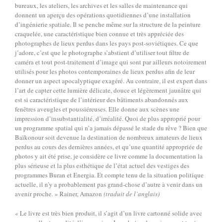
bureaux, les ateliers, les archives et les salles de maintenance qui
donnent un aperçu des opérations quotidiennes d’une installation
d’ingénierie spatiale. Il se penche même sur la structure de la peinture
craquelée, une caractéristique bien connue et très appréciée des
photographes de lieux perdus dans les pays post-soviétiques. Ce que
j’adore, c’est que le photographe s’abstient d’utiliser tout filtre de
caméra et tout post-traitement d’image qui sont par ailleurs notoirement
utilisés pour les photos contemporaines de lieux perdus afin de leur
donner un aspect apocalyptique exagéré. Au contraire, il est expert dans
l’art de capter cette lumière délicate, douce et légèrement jaunâtre qui
est si caractéristique de l’intérieur des bâtiments abandonnés aux
fenêtres aveugles et poussiéreuses. Elle donne aux scènes une
impression d’insubstantialité, d’irréalité. Quoi de plus approprié pour
un programme spatial qui n’a jamais dépassé le stade du rêve ? ​​Bien que
Baïkonour soit devenue la destination de nombreux amateurs de lieux
perdus au cours des dernières années, et qu’une quantité appropriée de
photos y ait été prise, je considère ce livre comme la documentation la
plus sérieuse et la plus esthétique de l’état actuel des vestiges des
programmes Buran et Energia. Et compte tenu de la situation politique
actuelle, il n’y a probablement pas grand-chose d’autre à venir dans un
avenir proche. » Rainer, Amazon
(traduit de l’anglais)
« Le livre est très bien produit, il s’agit d’un livre cartonné solide avec