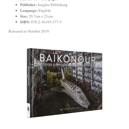
Publisher:
Jonglez Publishing
Language:
English
Size:
29.7cm x 21cm
ISBN:
978-2-36195-377-5
Released in October 2019.