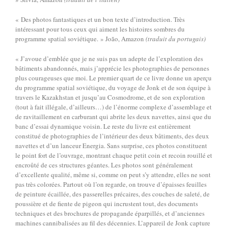
« Des photos fantastiques et un bon texte d’introduction. Très
intéressant pour tous ceux qui aiment les histoires sombres du
programme spatial soviétique. » João, Amazon
(traduit du portugais)
« J’avoue d’emblée que je ne suis pas un adepte de l’exploration des
bâtiments abandonnés, mais j’apprécie les photographies de personnes
plus courageuses que moi. Le premier quart de ce livre donne un aperçu
du programme spatial soviétique, du voyage de Jonk et de son équipe à
travers le Kazakhstan et jusqu’au Cosmodrome, et de son exploration
(tout à fait illégale, d’ailleurs…) de l’énorme complexe d’assemblage et
de ravitaillement en carburant qui abrite les deux navettes, ainsi que du
banc d’essai dynamique voisin. Le reste du livre est entièrement
constitué de photographies de l’intérieur des deux bâtiments, des deux
navettes et d’un lanceur Energia. Sans surprise, ces photos constituent
le point fort de l’ouvrage, montrant chaque petit coin et recoin rouillé et
encroûté de ces structures géantes. Les photos sont généralement
d’excellente qualité, même si, comme on peut s’y attendre, elles ne sont
pas très colorées. Partout où l’on regarde, on trouve d’épaisses feuilles
de peinture écaillée, des passerelles précaires, des couches de saleté, de
poussière et de fiente de pigeon qui incrustent tout, des documents
techniques et des brochures de propagande éparpillés, et d’anciennes
machines cannibalisées au fil des décennies. L’appareil de Jonk capture