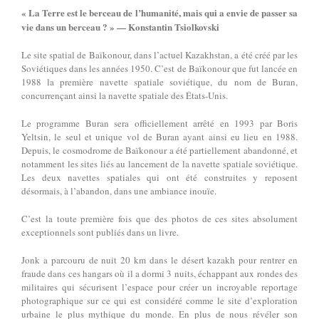
« La Terre est le berceau de l’humanité, mais qui a envie de passer sa
vie dans un berceau ? » — Konstantin Tsiolkovski
Le site spatial de Baïkonour, dans l’actuel Kazakhstan, a été créé par les
Soviétiques dans les années 1950. C’est de Baïkonour que fut lancée en
1988 la première navette spatiale soviétique, du nom de Buran,
concurrençant ainsi la navette spatiale des États-Unis.
Le programme Buran sera officiellement arrêté en 1993 par Boris
Yeltsin, le seul et unique vol de Buran ayant ainsi eu lieu en 1988.
Depuis, le cosmodrome de Baïkonour a été partiellement abandonné, et
notamment les sites liés au lancement de la navette spatiale soviétique.
Les deux navettes spatiales qui ont été construites y reposent
désormais, à l’abandon, dans une ambiance inouïe.
C’est la toute première fois que des photos de ces sites absolument
exceptionnels sont publiés dans un livre.
Jonk a parcouru de nuit 20 km dans le désert kazakh pour rentrer en
fraude dans ces hangars où il a dormi 3 nuits, échappant aux rondes des
militaires qui sécurisent l’espace pour créer un incroyable reportage
photographique sur ce qui est considéré comme le site d’exploration
urbaine le plus mythique du monde. En plus de nous révéler son