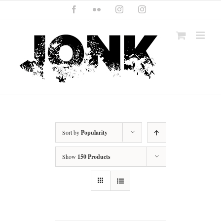
Skip
Facebook
Flickr
Instagram
Instagram
to
content
Sort by
Popularity
Show
150 Products