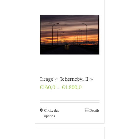
Tirage « Tchernobyl II »
Plage
€
160,0
€
4.800,0
–
de
prix :
€160,0
à
Choix des
Details
€4.800,0
options