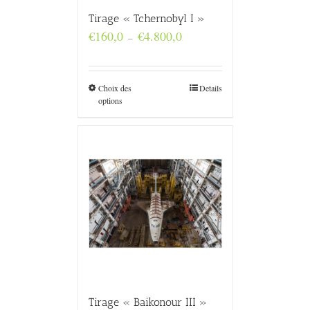
Tirage « Tchernobyl I »
Plage
€
160,0
€
4.800,0
–
de
prix :
€160,0
à
Choix des
Details
€4.800,0
options
Tirage « Baikonour III »