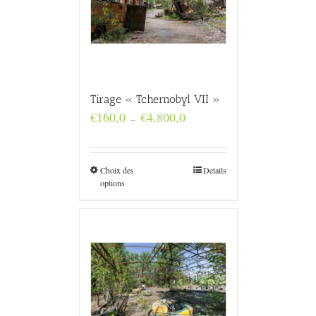
Tirage « Tchernobyl VII »
Plage
€
160,0
€
4.800,0
–
de
prix :
€160,0
à
Choix des
Details
€4.800,0
options