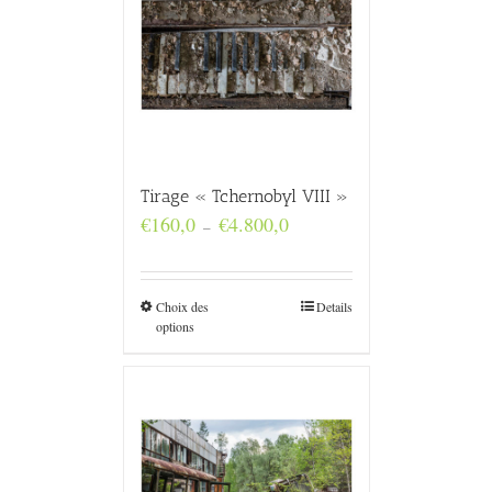
Tirage « Tchernobyl VIII »
Plage
€
160,0
€
4.800,0
–
de
prix :
€160,0
à
Choix des
Details
€4.800,0
options