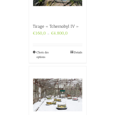
Tirage « Tchernobyl IV »
Plage
€
160,0
€
4.800,0
–
de
prix :
€160,0
à
Choix des
Details
€4.800,0
options