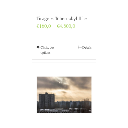
Tirage « Tchernobyl III »
Plage
€
160,0
€
4.800,0
–
de
prix :
€160,0
à
Choix des
Details
€4.800,0
options