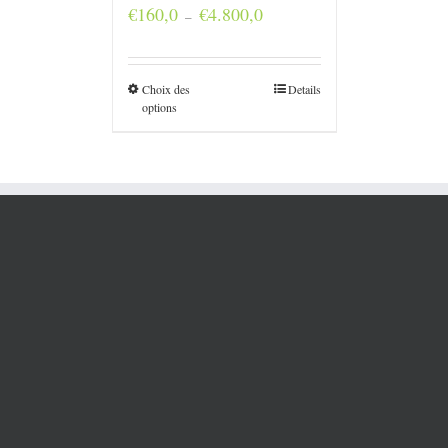
Plage
€
160,0
€
4.800,0
–
de
prix :
€160,0
à
Choix des
Details
€4.800,0
options