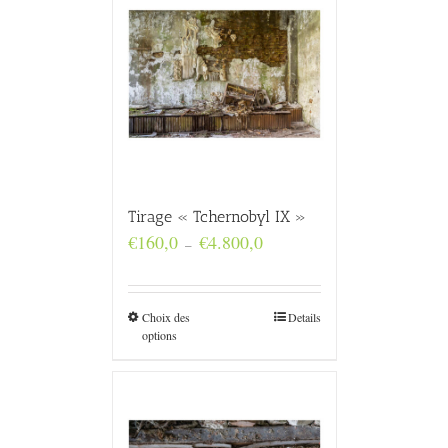
Tirage « Tchernobyl IX »
Plage
€
160,0
€
4.800,0
–
de
prix :
€160,0
à
Choix des
Details
€4.800,0
options