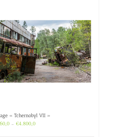
rage « Tchernobyl VII »
Plage
60,0
€
4.800,0
–
de
prix :