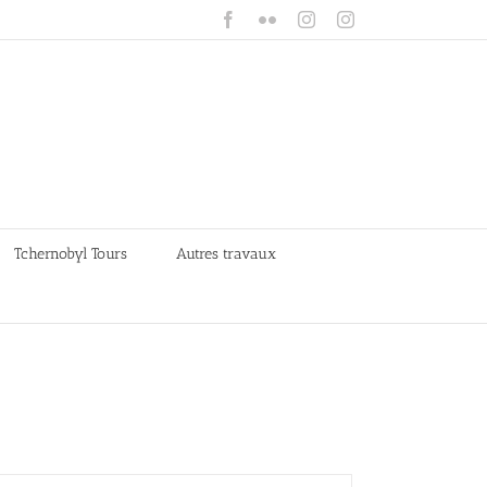
Facebook
Flickr
Instagram
Instagram
Tchernobyl Tours
Autres travaux