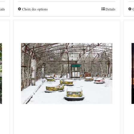
€160,0
à
ails
Choix des options
Details
€4.800,0