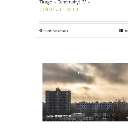
Tirage « Tchernobyl IV »
Plage
€
160,0
€
4.800,0
–
de
prix :
€160,0
à
Choix des options
Det
€4.800,0