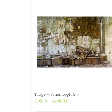
Tirage « Tchernobyl IX »
Plage
€
160,0
€
4.800,0
–
de
prix :