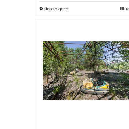
€160,0
à
Choix des options
Det
€4.800,0