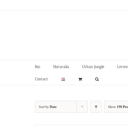
Skip
to
content
Bio
Naturalia
Urban Jungle
Livres
Contact
Sort by
Date
Show
150 Pr