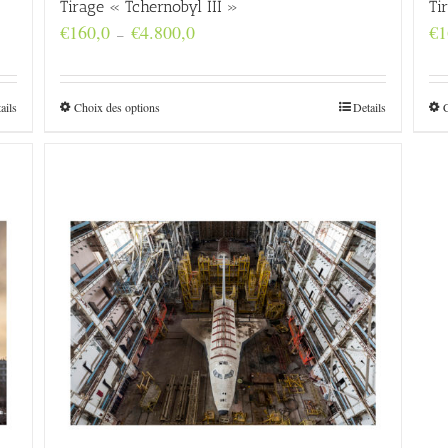
Tirage « Tchernobyl III »
Ti
Plage
€
160,0
€
4.800,0
€
1
–
de
prix :
€160,0
à
ails
Choix des options
Details
€4.800,0