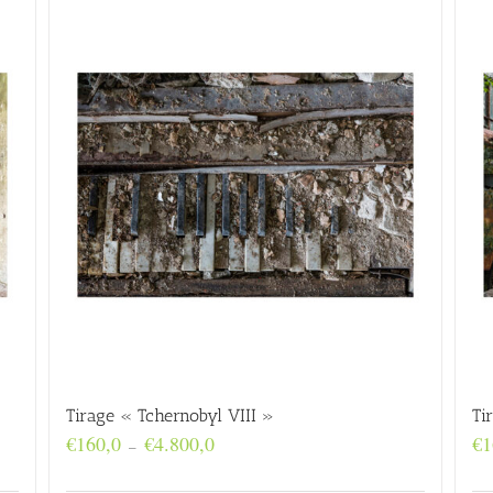
Tirage « Tchernobyl VIII »
Ti
Plage
€
160,0
€
4.800,0
€
1
–
de
prix :