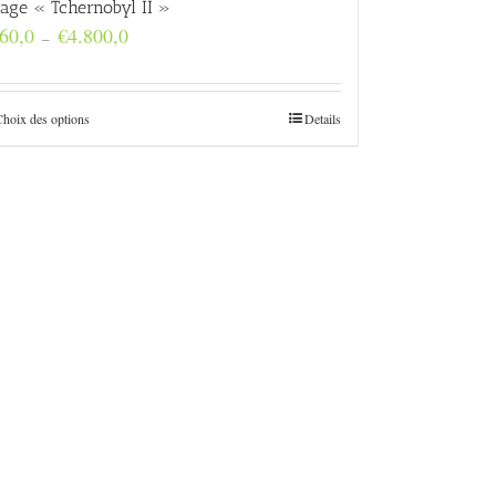
rage « Tchernobyl II »
Plage
60,0
€
4.800,0
–
de
prix :
€160,0
à
Choix des options
Details
€4.800,0