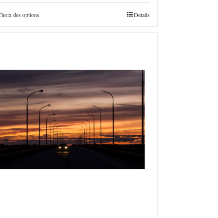
€160,0
à
Choix des options
Details
€4.800,0