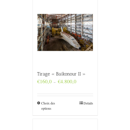
Tirage « Baïkonour II »
Plage
€
160,0
€
4.800,0
–
de
prix :
€160,0
à
Choix des
Details
€4.800,0
options