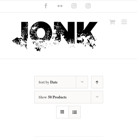
Skip
Facebook
Flickr
Instagram
Instagram
to
content
Sort by
Date
Show
50 Products