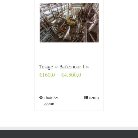
Tirage « Baïkonour I »
Plage
€
160,0
€
4.800,0
–
de
prix :
€160,0
à
Choix des
Details
€4.800,0
options