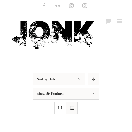
Skip
Facebook
Flickr
Instagram
Instagram
to
content
Sort by
Date
Show
50 Products