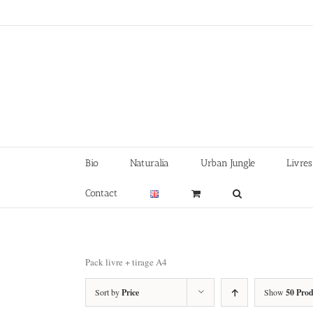
Skip
to
content
Bio
Naturalia
Urban Jungle
Livres
Contact
Pack livre + tirage A4
Sort by
Price
Show
50 Prod