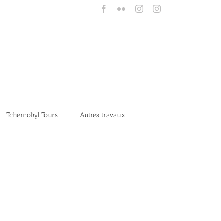
Facebook
Flickr
Instagram
Instagram
Tchernobyl Tours
Autres travaux