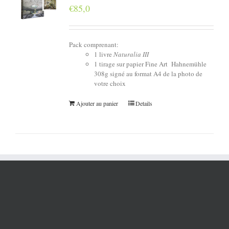
€
85,0
Pack comprenant:
1 livre
Naturalia III
1 tirage sur papier Fine Art Hahnemühle
308g signé au format A4 de la photo de
votre choix
Ajouter au panier
Details