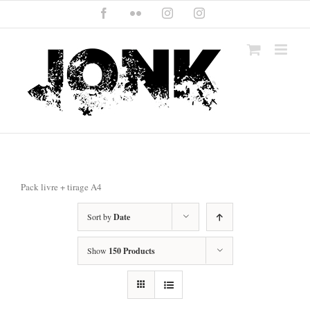
Skip
Facebook
Flickr
Instagram
Instagram
to
content
Pack livre + tirage A4
Sort by
Date
Show
150 Products