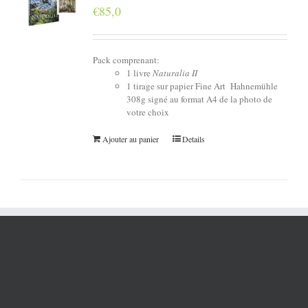
€
85,0
Pack comprenant:
1 livre
Naturalia II
1 tirage sur papier Fine Art Hahnemühle
308g signé au format A4 de la photo de
votre choix
Ajouter au panier
Details