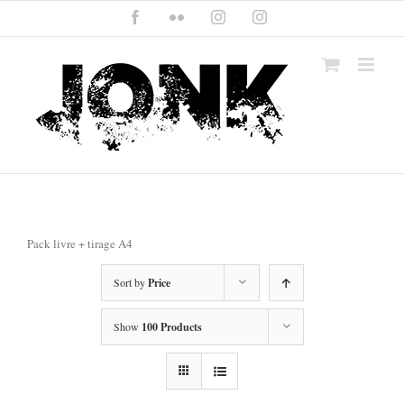
Skip
Facebook
Flickr
Instagram
Instagram
to
content
Pack livre + tirage A4
Sort by
Price
Show
100 Products