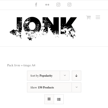
Skip
Facebook
Flickr
Instagram
Instagram
to
content
Pack livre + tirage A4
Sort by
Popularity
Show
150 Products