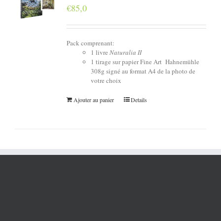
€
85,0
Pack comprenant:
1 livre
Naturalia II
1 tirage sur papier Fine Art Hahnemühle
308g signé au format A4 de la photo de
votre choix
Ajouter au panier
Details