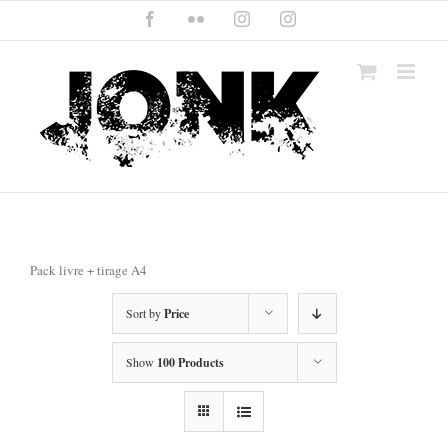
Skip
Facebook
Flickr
Instagram
Instagram
to
content
Pack livre + tirage A4
Sort by
Price
Show
100 Products