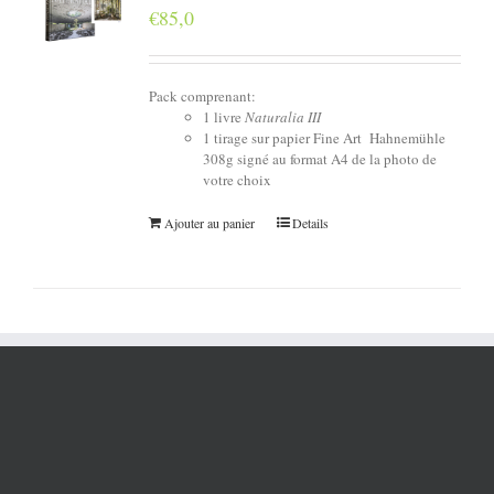
€
85,0
Pack comprenant:
1 livre
Naturalia III
1 tirage sur papier Fine Art Hahnemühle
308g signé au format A4 de la photo de
votre choix
Ajouter au panier
Details